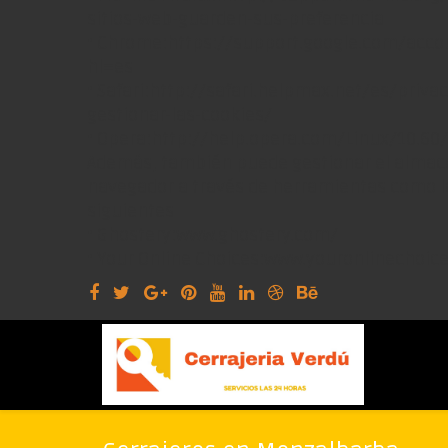
sitios-web-guarden-sus-preferencia
• Chrome:https://support.google.com/acc
hl=es
• Safari:http://safari.helpmax.net/es/priv
gestionar-las-cookies/
• Opera:http://help.opera.com/Linux/10.60
Además, también puede gestionar el almacé
navegador a través de herramientas como l
siguientes
• Ghostery:www.ghostery.com/
• Your Online Choices:www.youronlinechoic