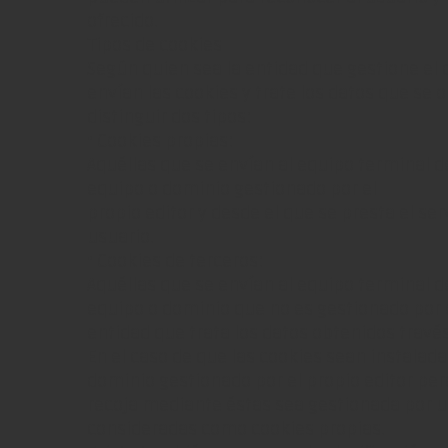
ofrecido.
Tipos de cookies
Según quien sea la entidad que gestione el
envían las cookies y trate los datos que se
distinguir dos tipos:
• Cookies propias:
Aquéllas que se envían al equipo terminal d
equipo o dominio gestionado por el
propio editor y desde el que se presta el serv
usuario.
• Cookies de terceros:
Aquéllas que se envían al equipo terminal d
equipo o dominio que no es gestionado por el
entidad que trata los datos obtenidos través
En el caso de que las cookies sean instalad
dominio gestionado por el propio editor per
recoja mediante éstas sea gestionada por u
consideradas como cookies propias.