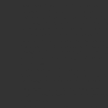
Desactivación y eliminación de cookies
Tienes la opción de permitir, bloquear o eli
instaladas en tu equipo mediante la config
del navegador instalado en su equipo. Al de
de los servicios disponibles podrían dejar de
forma de deshabilitar las cookies es difere
pero normalmente puede hacerse desde el
Opciones. También puede consultarse el me
navegador dónde puedes encontrar instrucc
en cualquier momento elegir qué cookies q
este sitio web.
Puede usted permitir, bloquear o eliminar l
su equipo mediante la configuración de las
del navegador instalado en su ordenador:
• Microsoft Internet Explorer o Microsoft
Edge:http://windows.microsoft.com/es-es/w
allow-cookies
• Mozilla Firefox:http://support.mozilla.or