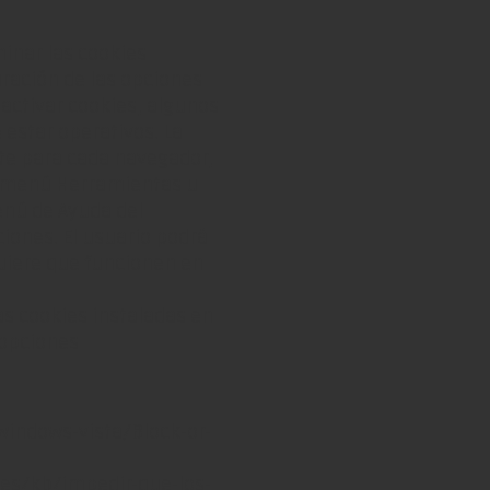
minar las cookies
uración de las opciones
sactivar cookies, algunos
 estar operativos. La
nte para cada navegador,
 menú Herramientas u
nú de Ayuda del
iones. El usuario podrá
uiere que funcionen en
as cookies instaladas en
 opciones
indows-vista/Block-or-
g/es/kb/impedir-que-los-