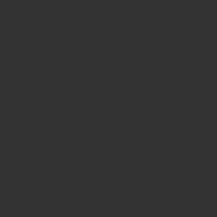
ficar la sesión, acceder a
elementos que integran un
pedido, realizar la
n evento, utilizar
ción, almacenar
ido o compartir
 algunas características
de una serie de criterios
serian el idioma, el tipo
vicio, la configuración
.
eguimiento y análisis del
s web a los que están
e este tipo de cookies se
sitios web, aplicación o