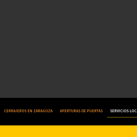
ounts/answer/61416?
acidad-y-seguridad/como-
/es-ES/cookies.html
n de cookies en su
as
es.com/es/
CERRAJEROS EN ZARAGOZA
APERTURAS DE PUERTAS
SERVICIOS LOC