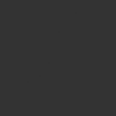
el tráfico y la comunicación de datos, identi
partes de acceso restringido, recordar los 
pedido, realizar el proceso de compra de un 
solicitud de inscripción o participación en u
elementos de seguridad durante la navega
contenidos para la difusión de vídeos o son
contenidos a través de redes sociales.
• Cookies de personalización:
Permiten al usuario acceder al servicio con
de carácter general predefinidas en función 
en el terminal del usuario como por ejemplo 
de navegador a través del cual accede al ser
regional desde donde accede al servicio, etc
• Cookies de análisis:
Permiten al responsable de las mismas, el s
comportamiento de los usuarios de los sitio
vinculadas. La información recogida mediant
utiliza en la medición de la actividad de los 