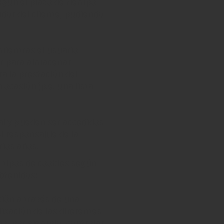
egún el plazo de tiempo
or del cliente, pudiendo
mientras el usuario
ar para almacenar
a la prestación del
 ocasión (p.e. una lista
al y pueden ser accedidos
el responsable de la
rios años.
is tipos de cookies según
obtenidos:
ión a través de una
lización de las diferentes
mo, por ejemplo, controlar