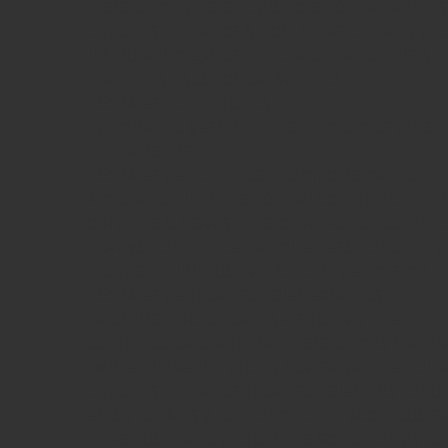
plataforma y para la elaboración de perfile
usuarios de dichos sitios, aplicaciones y pla
introducir mejoras en función del análisis d
hacen los usuarios del servicio.
• Cookies publicitarias:
Permiten la gestión, de la forma más eficaz 
publicitarios.
• Cookies de publicidad comportamental:
Almacenan información del comportamiento
obtenida a través de la observación contin
navegación, lo que permite desarrollar un pe
mostrar publicidad en función del mismo.
• Cookies de redes sociales externas:
Se utilizan para que los visitantes puedan i
contenido de diferentes plataformas social
twitter, linkedIn, etc..) y que se generen ú
usuarios de dichas redes sociales. Las condi
estas cookies y la información recopilada se 
privacidad de la plataforma social correspo