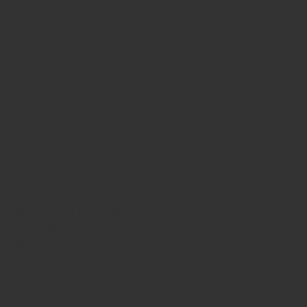
 dominio desde donde se
 obtengan se pueden
el usuario desde un
icio solicitado por el
el usuario desde un
 editor, sino por otra
 de las cookies.
as desde un equipo o
o la información que se
n tercero, no pueden ser