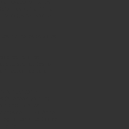
s de navegación de los
taformas, con el fin de
e los datos de uso que
posible, de los espacios
 de los usuarios
uada de sus hábitos de
rfil específico para
nteractuar con el
es (facebook, youtube,
nicamente para los
ciones de utilización de
regula por la política de
ndiente.