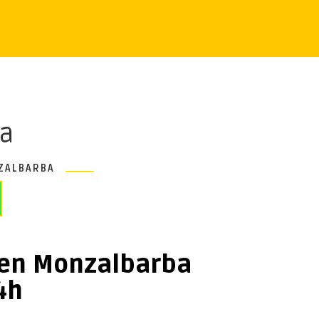
ba
ZALBARBA
 en Monzalbarba
4h