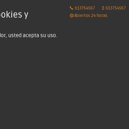
613754567
613754567
ookies y
Abiertos 24 horas
or, usted acepta su uso.
o de las cookies en su
cargar en su equipo a
s que tienen un papel
rvicios de la sociedad de
a página web almacenar y
 navegación de un
 información obtenida, se
mejorar el servicio