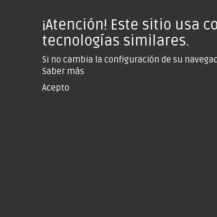
¡Atención! Este sitio usa c
tecnologías similares.
Si no cambia la configuración de su navegad
Saber más
Acepto
Política de cookies
Cerrajero en Zaragoza informa acerca del us
página web: www.cerrajeroenzaragoza.com
¿Qué son las cookies?
Las cookies son archivos que se pueden des
través de las páginas web. Son herramienta
esencial para la prestación de numerosos se
la información. Entre otros, permiten a un
recuperar información sobre los hábitos de
usuario o de su equipo y, dependiendo de la
pueden utilizar para reconocer al usuario y 