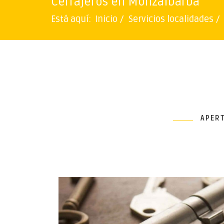
Cerrajeros en Monzalbarba
Está aquí:
Inicio
Servicios localidades
APER