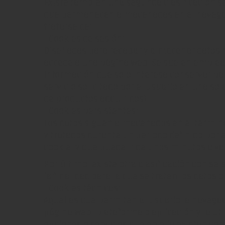
Existe también una segunda clasificación s
que permanecen almacenadas en el navegad
tratarse de:
• Cookies de sesión:
Diseñadas para recabar y almacenar datos 
accede a una página web. Se suelen emple
información que solo interesa conservar par
servicio solicitado por el usuario en una sola
de productos adquiridos).
• Cookies persistentes:
Los datos siguen almacenados en el termin
y tratados durante un periodo definido por 
cookie, y que puede ir de unos minutos a va
Por último, existe otra clasificación con se
la finalidad para la que se traten los datos 
• Cookies técnicas:
Aquellas que permiten al usuario la navegac
página web, plataforma o aplicación y la uti
opciones o servicios que en ella existan co